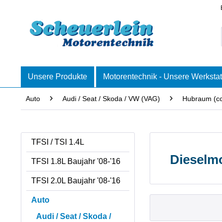
Unsere Produkte
Motorentechnik - Unsere Werkstat
Auto
Audi / Seat / Skoda / VW (VAG)
Hubraum (c
TFSI / TSI 1.4L
Dieselm
TFSI 1.8L Baujahr '08-'16
TFSI 2.0L Baujahr '08-'16
Auto
Audi / Seat / Skoda /