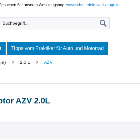
Besuchen Sie unseren Werkzeugshop:
www.scheuerlein-werkzeuge.de
t
Tipps vom Praktiker für Auto und Motorrad
cm)
2.0 L
AZV
otor AZV 2.0L