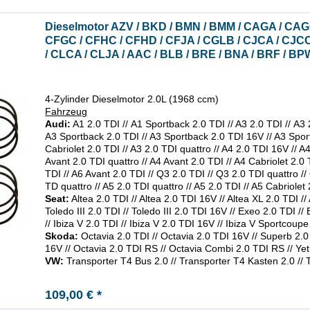
Dieselmotor AZV / BKD / BMN / BMM / CAGA / CAG
CFGC / CFHC / CFHD / CFJA / CGLB / CJCA / CJCC
/ CLCA / CLJA / AAC / BLB / BRE / BNA / BRF / BPW
4-Zylinder Dieselmotor 2.0L (1968 ccm)
Fahrzeug
Audi:
A1 2.0 TDI // A1 Sportback 2.0 TDI // A3 2.0 TDI // A3 
A3 Sportback 2.0 TDI // A3 Sportback 2.0 TDI 16V // A3 Sport
Cabriolet 2.0 TDI // A3 2.0 TDI quattro // A4 2.0 TDI 16V // A
Avant 2.0 TDI quattro // A4 Avant 2.0 TDI // A4 Cabriolet 2.0 T
TDI // A6 Avant 2.0 TDI // Q3 2.0 TDI // Q3 2.0 TDI quattro /
TD quattro // A5 2.0 TDI quattro // A5 2.0 TDI // A5 Cabriolet
Seat:
Altea 2.0 TDI // Altea 2.0 TDI 16V // Altea XL 2.0 TDI /
Toledo III 2.0 TDI // Toledo III 2.0 TDI 16V // Exeo 2.0 TDI /
// Ibiza V 2.0 TDI // Ibiza V 2.0 TDI 16V // Ibiza V Sportcoup
Skoda:
Octavia 2.0 TDI // Octavia 2.0 TDI 16V // Superb 2.
16V // Octavia 2.0 TDI RS // Octavia Combi 2.0 TDI RS // Yeti
VW:
Transporter T4 Bus 2.0 // Transporter T4 Kasten 2.0 // 
109,00 € *