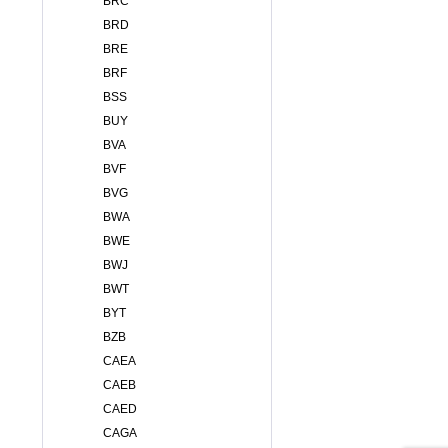
BRC
BRD
BRE
BRF
BSS
BUY
BVA
BVF
BVG
BWA
BWE
BWJ
BWT
BYT
BZB
CAEA
CAEB
CAED
CAGA