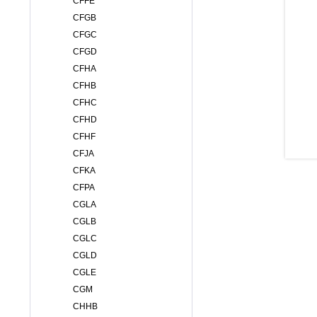
CFFE
CFGB
CFGC
CFGD
CFHA
CFHB
CFHC
CFHD
CFHF
CFJA
CFKA
CFPA
CGLA
CGLB
CGLC
CGLD
CGLE
CGM
CHHB