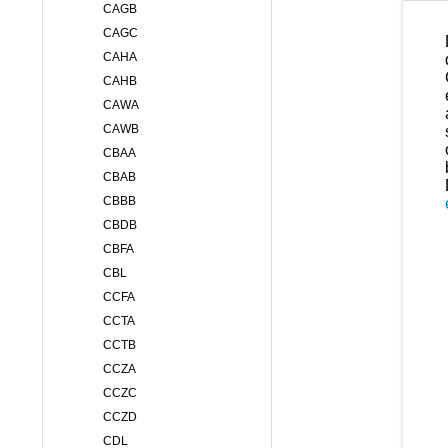
CAGB
CAGC
CAHA
CAHB
CAWA
CAWB
CBAA
CBAB
CBBB
CBDB
CBFA
CBL
CCFA
CCTA
CCTB
CCZA
CCZC
CCZD
CDL