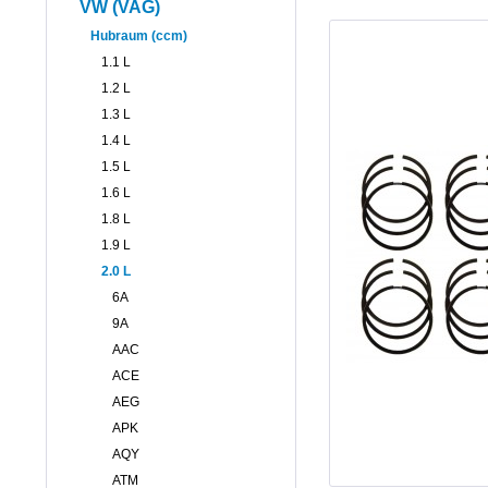
VW (VAG)
Hubraum (ccm)
1.1 L
1.2 L
1.3 L
1.4 L
1.5 L
1.6 L
1.8 L
1.9 L
2.0 L
6A
9A
AAC
ACE
AEG
APK
AQY
ATM