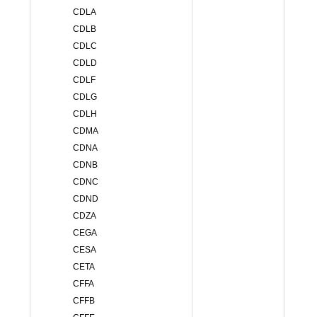
CDLA
CDLB
CDLC
CDLD
CDLF
CDLG
CDLH
CDMA
CDNA
CDNB
CDNC
CDND
CDZA
CEGA
CESA
CETA
CFFA
CFFB