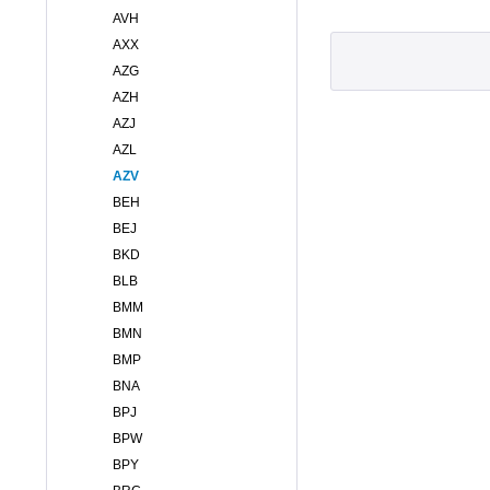
AVH
AXX
AZG
AZH
AZJ
AZL
AZV
BEH
BEJ
BKD
BLB
BMM
BMN
BMP
BNA
BPJ
BPW
BPY