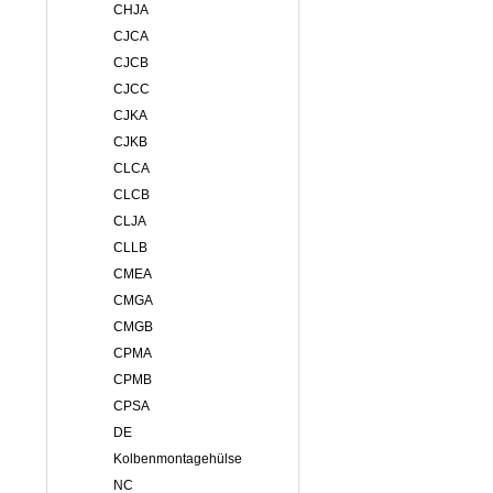
CHJA
CJCA
CJCB
CJCC
CJKA
CJKB
CLCA
CLCB
CLJA
CLLB
CMEA
CMGA
CMGB
CPMA
CPMB
CPSA
DE
Kolbenmontagehülse
NC