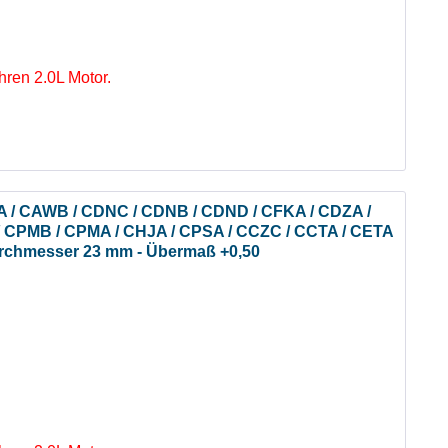
Ihren 2.0L Motor.
BFA / CAWB / CDNC / CDNB / CDND / CFKA / CDZA /
/ CPMB / CPMA / CHJA / CPSA / CCZC / CCTA / CETA
urchmesser 23 mm - Übermaß +0,50