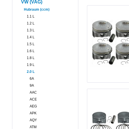
VW (VAG)
Hubraum (ccm)
1.1 L
1.2 L
1.3 L
1.4 L
1.5 L
1.6 L
1.8 L
1.9 L
2.0 L
6A
9A
AAC
ACE
AEG
APK
AQY
ATM