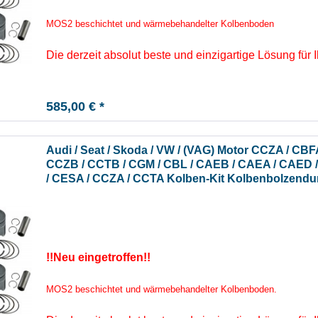
MOS2 beschichtet und wärmebehandelter Kolbenboden
Die derzeit absolut beste und einzigartige Lösung für 
585,00 € *
Audi / Seat / Skoda / VW / (VAG) Motor CCZA / C
CCZB / CCTB / CGM / CBL / CAEB / CAEA / CAED 
/ CESA / CCZA / CCTA Kolben-Kit Kolbenbolzend
!!Neu eingetroffen!!
MOS2 beschichtet und wärmebehandelter Kolbenboden.