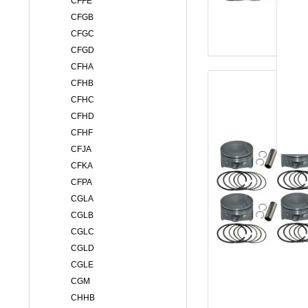
CFFE
CFGB
CFGC
CFGD
CFHA
CFHB
CFHC
CFHD
CFHF
CFJA
CFKA
CFPA
CGLA
CGLB
CGLC
CGLD
CGLE
CGM
CHHB