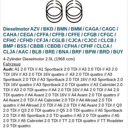
Dieselmotor AZV / BKD / BMN / BMM / CAGA / CAGC /
CAHA / CEGA / CFFA / CFFB / CFFE / CFGB / CFGC /
CFHC / CFHD / CFJA / CGLB / CJCA / CJCC / CLCB /
BMP / BSS / CBBB / CBDB / CFHA / CFHF / CLCA /
CLJA / AAC / BLB / BRE / BNA / BRF / BPW / BRD / BUY
/ BVA /
4-Zylinder Dieselmotor 2.0L (1968 ccm)
Fahrzeug
Audi:
A1 2.0 TDI // A1 Sportback 2.0 TDI // A3 2.0 TDI // A3 2.0
TDI 16V // A3 2.0 TDI 16V quattro // A3 2.0 TDI quattro // A3
Sportback 2.0 TDI // A3 Sportback 2.0 TDI 16V // A3 Sportback 2.0
TDI 16V quattro // A3 Sportback 2.0 TDI quattro // A3 Cabriolet 2.0
TDI // A3 2.0 TDI quattro // A4 2.0 TDI 16V // A4 2.0 TDI // A4 2.0
TDI quattro // A4 Avant 2.0 TDI 16V // A4 Avant 2.0 TDI quattro //
A4 Avant 2.0 TDI // A4 Cabriolet 2.0 TDI // A4 Allroad 2.0 TDI
quattro // A4 Allroad 2.0 TDI // A6 2.0 TDI // A6 Avant 2.0 TDI // Q3
2.0 TDI // Q3 2.0 TDI quattro // Q5 2.0 TDI quattro // A5 Sportback
2.0 TDI // A5 Sportback 2.0 TD quattro // A5 2.0 TDI quattro // A5
2.0 TDI // A5 Cabriolet 2.0 TDI // TT 2.0 TDI quattro // TT Roadster
2.0 TDI quattro