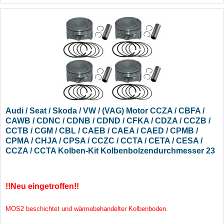
Audi / Seat / Skoda / VW / (VAG) Motor CCZA / CBFA /
CAWB / CDNC / CDNB / CDND / CFKA / CDZA / CCZB /
CCTB / CGM / CBL / CAEB / CAEA / CAED / CPMB /
CPMA / CHJA / CPSA / CCZC / CCTA / CETA / CESA /
CCZA / CCTA Kolben-Kit Kolbenbolzendurchmesser 23
mm - Übermaß +0,50
!!Neu eingetroffen!!
MOS2 beschichtet und wärmebehandelter Kolbenboden.