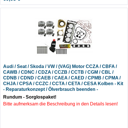
Audi / Seat / Skoda / VW / (VAG) Motor CCZA / CBFA /
CAWB / CDNC / CDZA / CCZB / CCTB / CGM / CBL /
CDNB / CDND / CAEB / CAEA / CAED / CPMB / CPMA /
CHJA / CPSA / CCZC / CCTA / CETA / CESA Kolben - Kit
- Reparaturkonzept / Ölverbrauch beenden -
Sorglospaket
Rundum - Sorglospaket!
Bitte aufmerksam die Beschreibung in den Details lesen!