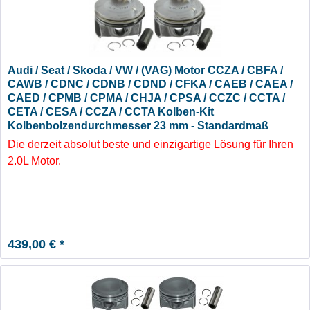
Audi / Seat / Skoda / VW / (VAG) Motor CCZA / CBFA /
CAWB / CDNC / CDNB / CDND / CFKA / CAEB / CAEA /
CAED / CPMB / CPMA / CHJA / CPSA / CCZC / CCTA /
CETA / CESA / CCZA / CCTA Kolben-Kit
Kolbenbolzendurchmesser 23 mm - Standardmaß
Die derzeit absolut beste und einzigartige Lösung für Ihren
2.0L Motor.
439,00 € *