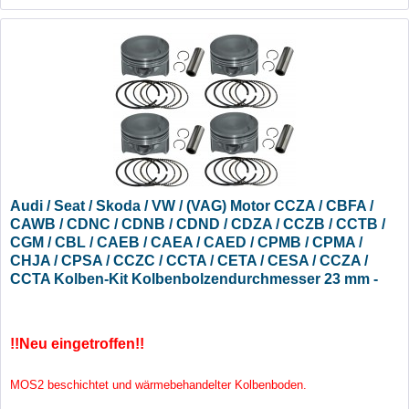
Audi / Seat / Skoda / VW / (VAG) Motor CCZA / CBFA /
CAWB / CDNC / CDNB / CDND / CDZA / CCZB / CCTB /
CGM / CBL / CAEB / CAEA / CAED / CPMB / CPMA /
CHJA / CPSA / CCZC / CCTA / CETA / CESA / CCZA /
CCTA Kolben-Kit Kolbenbolzendurchmesser 23 mm -
Übermaß +1,00
!!Neu eingetroffen!!
MOS2 beschichtet und wärmebehandelter Kolbenboden.