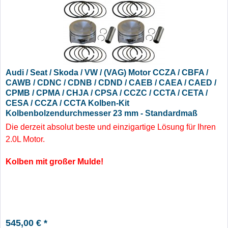
Audi / Seat / Skoda / VW / (VAG) Motor CCZA / CBFA /
CAWB / CDNC / CDNB / CDND / CAEB / CAEA / CAED /
CPMB / CPMA / CHJA / CPSA / CCZC / CCTA / CETA /
CESA / CCZA / CCTA Kolben-Kit
Kolbenbolzendurchmesser 23 mm - Standardmaß
(große Mulde)
Die derzeit absolut beste und einzigartige Lösung für Ihren
2.0L Motor.
Kolben mit großer Mulde!
545,00 € *