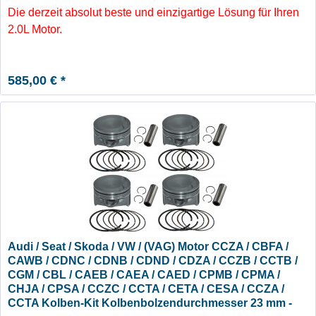
Die derzeit absolut beste und einzigartige Lösung für Ihren
2.0L Motor.
585,00 € *
Audi / Seat / Skoda / VW / (VAG) Motor CCZA / CBFA /
CAWB / CDNC / CDNB / CDND / CDZA / CCZB / CCTB /
CGM / CBL / CAEB / CAEA / CAED / CPMB / CPMA /
CHJA / CPSA / CCZC / CCTA / CETA / CESA / CCZA /
CCTA Kolben-Kit Kolbenbolzendurchmesser 23 mm -