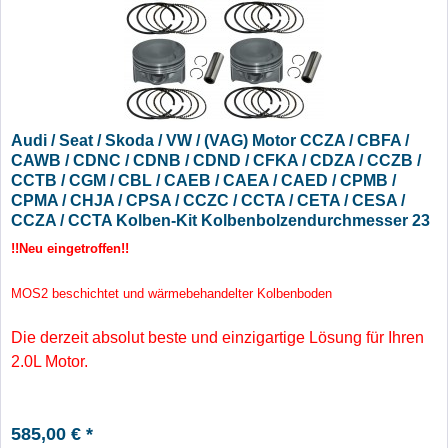
Audi / Seat / Skoda / VW / (VAG) Motor CCZA / CBFA /
CAWB / CDNC / CDNB / CDND / CFKA / CDZA / CCZB /
CCTB / CGM / CBL / CAEB / CAEA / CAED / CPMB /
CPMA / CHJA / CPSA / CCZC / CCTA / CETA / CESA /
CCZA / CCTA Kolben-Kit Kolbenbolzendurchmesser 23
mm - Übermaß +0,25
!!Neu eingetroffen!!
MOS2 beschichtet und wärmebehandelter Kolbenboden
Die derzeit absolut beste und einzigartige Lösung für Ihren
2.0L Motor.
585,00 € *