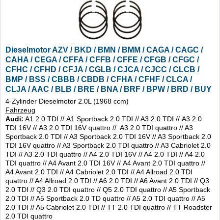
Dieselmotor AZV / BKD / BMN / BMM / CAGA / CAGC /
CAHA / CEGA / CFFA / CFFB / CFFE / CFGB / CFGC /
CFHC / CFHD / CFJA / CGLB / CJCA / CJCC / CLCB /
BMP / BSS / CBBB / CBDB / CFHA / CFHF / CLCA /
CLJA / AAC / BLB / BRE / BNA / BRF / BPW / BRD / BUY
/ BVA /
4-Zylinder Dieselmotor 2.0L (1968 ccm)
Fahrzeug
Audi:
A1 2.0 TDI // A1 Sportback 2.0 TDI // A3 2.0 TDI // A3 2.0
TDI 16V // A3 2.0 TDI 16V quattro // A3 2.0 TDI quattro // A3
Sportback 2.0 TDI // A3 Sportback 2.0 TDI 16V // A3 Sportback 2.0
TDI 16V quattro // A3 Sportback 2.0 TDI quattro // A3 Cabriolet 2.0
TDI // A3 2.0 TDI quattro // A4 2.0 TDI 16V // A4 2.0 TDI // A4 2.0
TDI quattro // A4 Avant 2.0 TDI 16V // A4 Avant 2.0 TDI quattro //
A4 Avant 2.0 TDI // A4 Cabriolet 2.0 TDI // A4 Allroad 2.0 TDI
quattro // A4 Allroad 2.0 TDI // A6 2.0 TDI // A6 Avant 2.0 TDI // Q3
2.0 TDI // Q3 2.0 TDI quattro // Q5 2.0 TDI quattro // A5 Sportback
2.0 TDI // A5 Sportback 2.0 TD quattro // A5 2.0 TDI quattro // A5
2.0 TDI // A5 Cabriolet 2.0 TDI // TT 2.0 TDI quattro // TT Roadster
2.0 TDI quattro