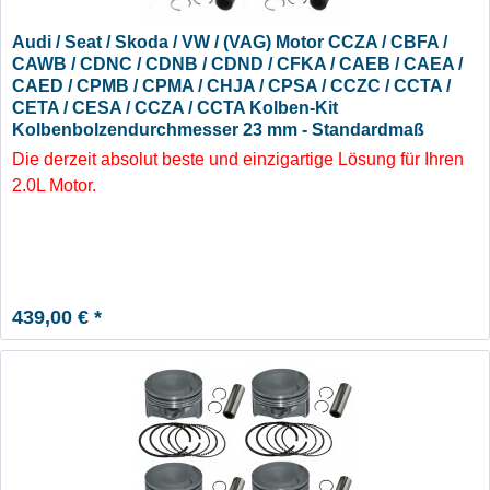
Audi / Seat / Skoda / VW / (VAG) Motor CCZA / CBFA /
CAWB / CDNC / CDNB / CDND / CFKA / CAEB / CAEA /
CAED / CPMB / CPMA / CHJA / CPSA / CCZC / CCTA /
CETA / CESA / CCZA / CCTA Kolben-Kit
Kolbenbolzendurchmesser 23 mm - Standardmaß
Die derzeit absolut beste und einzigartige Lösung für Ihren
2.0L Motor.
439,00 € *