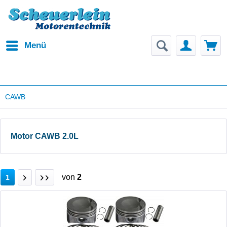
Menü
CAWB
Motor CAWB 2.0L
von
2
1