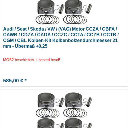
Audi / Seat / Skoda / VW / (VAG) Motor CCZA / CBFA /
CAWB / CDZA / CADA / CCZC / CCTA / CCZB / CCTB /
CGM / CBL Kolben-Kit Kolbenbolzendurchmesser 21
mm - Übermaß +0,25
!
MOS2 beschichtet + heated head
585,00 € *