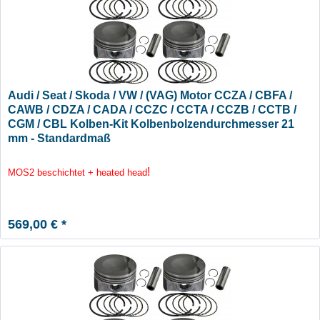
Audi / Seat / Skoda / VW / (VAG) Motor CCZA / CBFA /
CAWB / CDZA / CADA / CCZC / CCTA / CCZB / CCTB /
CGM / CBL Kolben-Kit Kolbenbolzendurchmesser 21
mm - Standardmaß
!
MOS2 beschichtet + heated head
569,00 € *