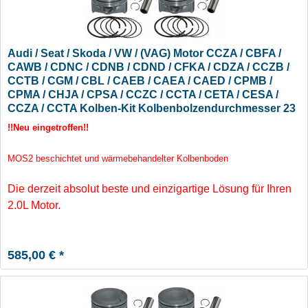
Audi / Seat / Skoda / VW / (VAG) Motor CCZA / CBFA /
CAWB / CDNC / CDNB / CDND / CFKA / CDZA / CCZB /
CCTB / CGM / CBL / CAEB / CAEA / CAED / CPMB /
CPMA / CHJA / CPSA / CCZC / CCTA / CETA / CESA /
CCZA / CCTA Kolben-Kit Kolbenbolzendurchmesser 23
mm - Übermaß +0,25
!!Neu eingetroffen!!
MOS2 beschichtet und wärmebehandelter Kolbenboden
Die derzeit absolut beste und einzigartige Lösung für Ihren
2.0L Motor.
585,00 € *