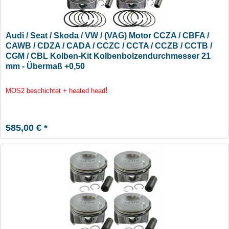
Audi / Seat / Skoda / VW / (VAG) Motor CCZA / CBFA /
CAWB / CDZA / CADA / CCZC / CCTA / CCZB / CCTB /
CGM / CBL Kolben-Kit Kolbenbolzendurchmesser 21
mm - Übermaß +0,50
!
MOS2 beschichtet + heated head
585,00 € *