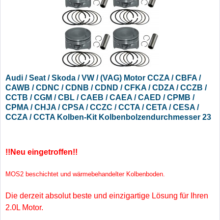
Audi / Seat / Skoda / VW / (VAG) Motor CCZA / CBFA /
CAWB / CDNC / CDNB / CDND / CFKA / CDZA / CCZB /
CCTB / CGM / CBL / CAEB / CAEA / CAED / CPMB /
CPMA / CHJA / CPSA / CCZC / CCTA / CETA / CESA /
CCZA / CCTA Kolben-Kit Kolbenbolzendurchmesser 23
mm - Übermaß +0,50
!!Neu eingetroffen!!
MOS2 beschichtet und wärmebehandelter Kolbenboden.
Die derzeit absolut beste und einzigartige Lösung für Ihren
2.0L Motor.