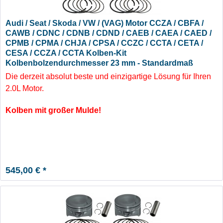
Audi / Seat / Skoda / VW / (VAG) Motor CCZA / CBFA /
CAWB / CDNC / CDNB / CDND / CAEB / CAEA / CAED /
CPMB / CPMA / CHJA / CPSA / CCZC / CCTA / CETA /
CESA / CCZA / CCTA Kolben-Kit
Kolbenbolzendurchmesser 23 mm - Standardmaß
(große Mulde)
Die derzeit absolut beste und einzigartige Lösung für Ihren
2.0L Motor.
Kolben mit großer Mulde!
545,00 € *