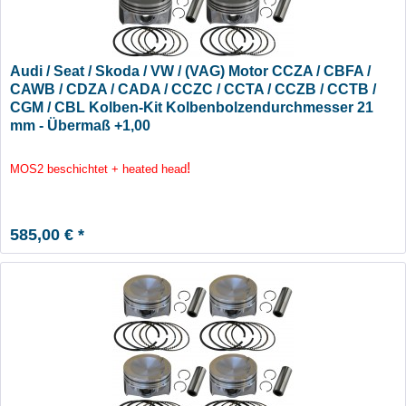
Audi / Seat / Skoda / VW / (VAG) Motor CCZA / CBFA /
CAWB / CDZA / CADA / CCZC / CCTA / CCZB / CCTB /
CGM / CBL Kolben-Kit Kolbenbolzendurchmesser 21
mm - Übermaß +1,00
!
MOS2 beschichtet + heated head
585,00 € *