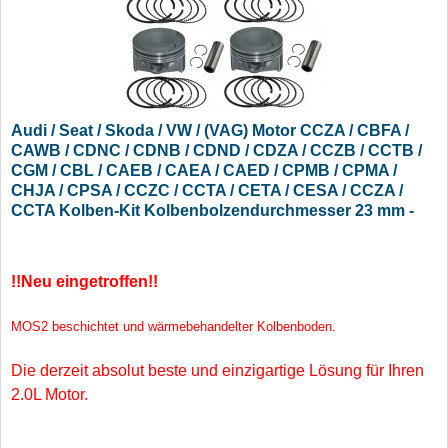
Audi / Seat / Skoda / VW / (VAG) Motor CCZA / CBFA /
CAWB / CDNC / CDNB / CDND / CDZA / CCZB / CCTB /
CGM / CBL / CAEB / CAEA / CAED / CPMB / CPMA /
CHJA / CPSA / CCZC / CCTA / CETA / CESA / CCZA /
CCTA Kolben-Kit Kolbenbolzendurchmesser 23 mm -
Übermaß +1,00
!!Neu eingetroffen!!
MOS2 beschichtet und wärmebehandelter Kolbenboden.
Die derzeit absolut beste und einzigartige Lösung für Ihren
2.0L Motor.