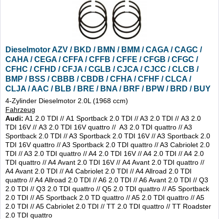
Dieselmotor AZV / BKD / BMN / BMM / CAGA / CAGC /
CAHA / CEGA / CFFA / CFFB / CFFE / CFGB / CFGC /
CFHC / CFHD / CFJA / CGLB / CJCA / CJCC / CLCB /
BMP / BSS / CBBB / CBDB / CFHA / CFHF / CLCA /
CLJA / AAC / BLB / BRE / BNA / BRF / BPW / BRD / BUY
/ BVA /
4-Zylinder Dieselmotor 2.0L (1968 ccm)
Fahrzeug
Audi:
A1 2.0 TDI // A1 Sportback 2.0 TDI // A3 2.0 TDI // A3 2.0
TDI 16V // A3 2.0 TDI 16V quattro // A3 2.0 TDI quattro // A3
Sportback 2.0 TDI // A3 Sportback 2.0 TDI 16V // A3 Sportback 2.0
TDI 16V quattro // A3 Sportback 2.0 TDI quattro // A3 Cabriolet 2.0
TDI // A3 2.0 TDI quattro // A4 2.0 TDI 16V // A4 2.0 TDI // A4 2.0
TDI quattro // A4 Avant 2.0 TDI 16V // A4 Avant 2.0 TDI quattro //
A4 Avant 2.0 TDI // A4 Cabriolet 2.0 TDI // A4 Allroad 2.0 TDI
quattro // A4 Allroad 2.0 TDI // A6 2.0 TDI // A6 Avant 2.0 TDI // Q3
2.0 TDI // Q3 2.0 TDI quattro // Q5 2.0 TDI quattro // A5 Sportback
2.0 TDI // A5 Sportback 2.0 TD quattro // A5 2.0 TDI quattro // A5
2.0 TDI // A5 Cabriolet 2.0 TDI // TT 2.0 TDI quattro // TT Roadster
2.0 TDI quattro