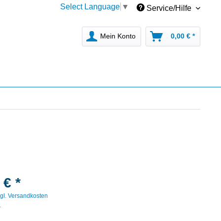
Select Language
▼
Service/Hilfe
Mein Konto
0,00 € *
 € *
gl. Versandkosten
r