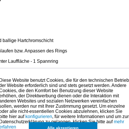
nd ballige Hartchromschicht
nlaufen bzw. Anpassen des Rings
omter Lauffläche - 1 Spannring
Diese Website benutzt Cookies, die für den technischen Betrie
der Website erforderlich sind und stets gesetzt werden. Andere
ät mit das Beste was es im Bereich der Kolbenringe gibt.
A
Cookies, die den Komfort bei Benutzung dieser Website
erhöhen, der Direktwerbung dienen oder die Interaktion mit
 Anspruch nehmen. Preise hierzu finden Sie in der Kategorien-Ü
anderen Websites und sozialen Netzwerken vereinfachen
sollen, werden nur mit Ihrer Zustimmung gesetzt. Um einzelne
oder alle nicht-essentiellen Cookies abzulehnen, klicken Sie
maße für dieses Modell sind (falls vorhanden) in der übergeordneten Ka
bitte hier auf
konfigurieren
, für weitere Informationen und um zur
Datenschutzerklärung zu gelangen, klicken Sie bitte auf
mehr
Es können in Ausnahmefällen auch
erfahren
Alle akzeptieren
einzelne Ringe
angefragt werden.