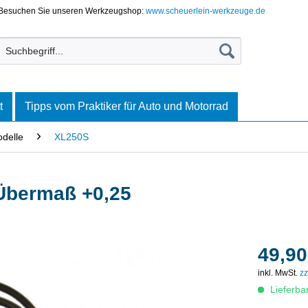
Besuchen Sie unseren Werkzeugshop:
www.scheuerlein-werkzeuge.de
t
Tipps vom Praktiker für Auto und Motorrad
delle
XL250S
Übermaß +0,25
49,90
inkl. MwSt.
zz
Lieferba