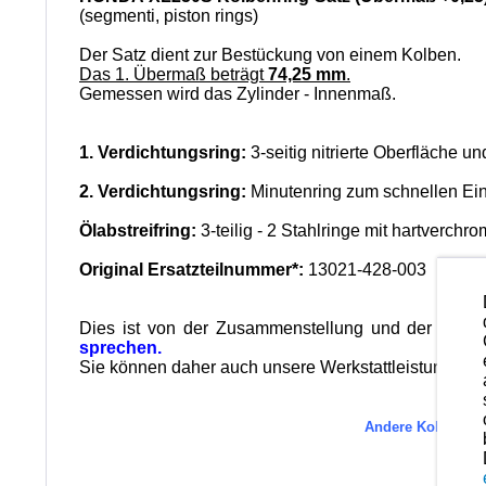
(segmenti, piston rings)
Der Satz dient zur Bestückung von einem Kolben.
Das 1. Übermaß beträgt
74,25 mm
.
Gemessen wird das Zylinder - Innenmaß.
1. Verdichtungsring:
3-seitig nitrierte Oberfläche u
2. Verdichtungsring:
Minutenring zum schnellen Ei
Ölabstreifring:
3-teilig - 2 Stahlringe mit hartverchr
Original Ersatzteilnummer*:
13021-428-003
Dies ist von der Zusammenstellung und der Qualit
sprechen.
Sie können daher auch unsere Werkstattleistungen in
Andere Kolbenring