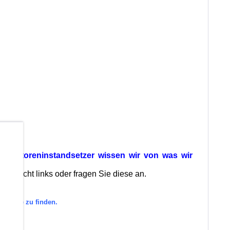
b
ls Motoreninstandsetzer wissen wir von was wir
bersicht links oder fragen Sie diese an.
tegorie zu finden.