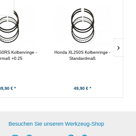
0RS Kolbenringe -
Honda XL250S Kolbenringe -
Honda
rmaß +0.25
Standardmaß
49,90 € *
49,90 € *
Besuchen Sie unseren Werkzeug-Shop