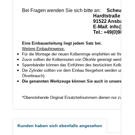
Bei Fragen wenden Sie sich bitte an:
Scheuerlein
Hardtstraße 28
91522 Ansbach
E-Mail: info@scheuerle
Tel.: +49(0)981-17
Eine Einbauanleitung liegt jedem Satz bei.
Weitere Einbauhinweise:
Für die Montage der neuen Kolbenringe empfehlen wir Ihnen ein
Zuvor sollten die Kolbennuten von Ölkohle gereinigt werden auch
Spannbänder können das Einführen des bestückten Kolbens in den
Die Zylinder sollten vor dem Einbau flexgehont werden um den K
Ölverbrauch).
Die genannten Werkzeuge können Sie auch in unserem Shop
*Obenstehende Original Ersatzteilnummern dienen nur zu Vergl
Kunden haben sich ebenfalls angesehen