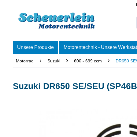
Unsere Produkte
Motorentechnik - Unsere Werkstat
Motorrad
Suzuki
600 - 699 ccm
DR650 SE/
Suzuki DR650 SE/SEU (SP46B)