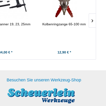
panner 19, 23, 25mm
Kolbenringzange 65-100 mm
Honöl
In
34,00 € *
12,90 € *
Besuchen Sie unseren Werkzeug-Shop