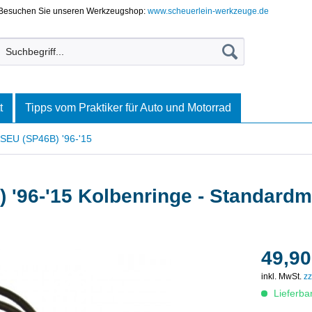
Besuchen Sie unseren Werkzeugshop:
www.scheuerlein-werkzeuge.de
t
Tipps vom Praktiker für Auto und Motorrad
SEU (SP46B) '96-'15
 '96-'15 Kolbenringe - Standard
49,90
inkl. MwSt.
zz
Lieferba