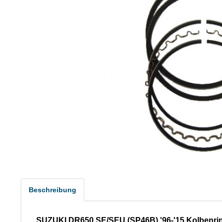
Beschreibung
SUZUKI DR650 SE/SEU (SP46B) '96-'15 Kolbenri