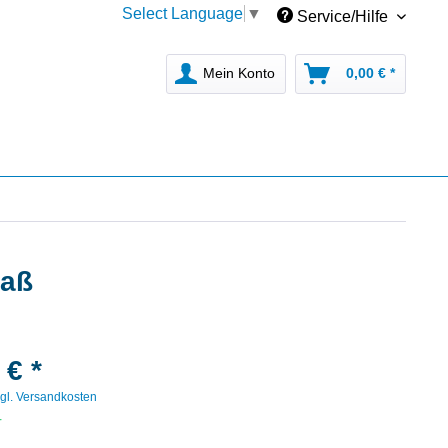
Select Language
▼
Service/Hilfe
Mein Konto
0,00 € *
maß
 € *
gl. Versandkosten
r