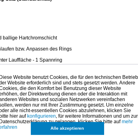
nd ballige Hartchromschicht
nlaufen bzw. Anpassen des Rings
omter Lauffläche - 1 Spannring
Diese Website benutzt Cookies, die für den technischen Betrie
der Website erforderlich sind und stets gesetzt werden. Andere
Cookies, die den Komfort bei Benutzung dieser Website
erhöhen, der Direktwerbung dienen oder die Interaktion mit
ät mit das Beste was es im Bereich der Kolbenringe gibt.
A
anderen Websites und sozialen Netzwerken vereinfachen
sollen, werden nur mit Ihrer Zustimmung gesetzt. Um einzelne
 Anspruch nehmen. Preise hierzu finden Sie in der Kategorien-Ü
oder alle nicht-essentiellen Cookies abzulehnen, klicken Sie
bitte hier auf
konfigurieren
, für weitere Informationen und um zur
Datenschutzerklärung zu gelangen, klicken Sie bitte auf
mehr
maße für dieses Modell sind (falls vorhanden) in der übergeordneten Ka
erfahren
Alle akzeptieren
ch
Sätze für einzelne Kolben
, in Ausnahmefällen auch
einzelne Ringe
,
ang