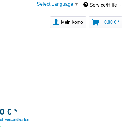
Select Language
▼
Service/Hilfe
Mein Konto
0,00 € *
0 € *
gl. Versandkosten
r