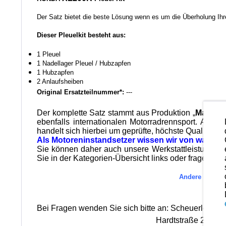
Der Satz bietet die beste Lösung wenn es um die Überholung Ihre
Dieser Pleuelkit besteht aus:
1 Pleuel
1 Nadellager Pleuel / Hubzapfen
1 Hubzapfen
2 Anlaufsheiben
Original Ersatzteilnummer*:
---
Der komplette Satz stammt aus Produktion „
Made in
ebenfalls internationalen Motorradrennsport. Alle
handelt sich hierbei um geprüfte, höchste Qualität wi
Als Motoreninstandsetzer wissen wir von was wir
Sie können daher auch unsere Werkstattleistungen i
Sie in der Kategorien-Übersicht links oder fragen Sie
Andere Ersatzt
Es
Bei Fragen wenden Sie sich bitte an: Scheuerlein M
Hardtstraße 28