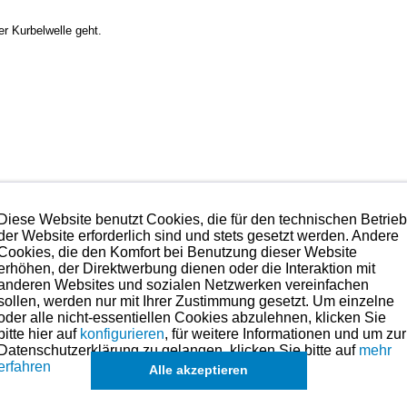
r Kurbelwelle geht.
 Japan
“ und ist qualitativ in der obersten Kategorie anzusiedeln.
Diese Website benutzt Cookies, die für den technischen Betrie
 Erfahrungen des Rennsports sind in die Gestaltung und Produ
der Website erforderlich sind und stets gesetzt werden. Andere
e dies seit vielen Jahren Standard geworden ist.
Cookies, die den Komfort bei Benutzung dieser Website
 sprechen.
erhöhen, der Direktwerbung dienen oder die Interaktion mit
n Anspruch nehmen. Wir überholen, trennen und pressen wälzg
anderen Websites und sozialen Netzwerken vereinfachen
 diese an.
sollen, werden nur mit Ihrer Zustimmung gesetzt. Um einzelne
oder alle nicht-essentiellen Cookies abzulehnen, klicken Sie
eile für dieses Modell sind (falls vorhanden) in der übergeordneten Kateg
bitte hier auf
konfigurieren
, für weitere Informationen und um zur
 können in Ausnahmefällen auch
einzelne Teile des Kits
angefragt werd
Datenschutzerklärung zu gelangen, klicken Sie bitte auf
mehr
erfahren
Alle akzeptieren
otorentechnik