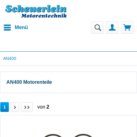
Menü
AN400
AN400 Motorenteile
von
2
1