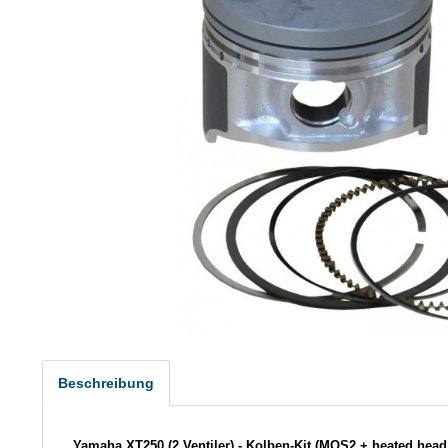
Beschreibung
Yamaha XT250 (2 Ventiler) - Kolben-Kit (MOS2 + heated head