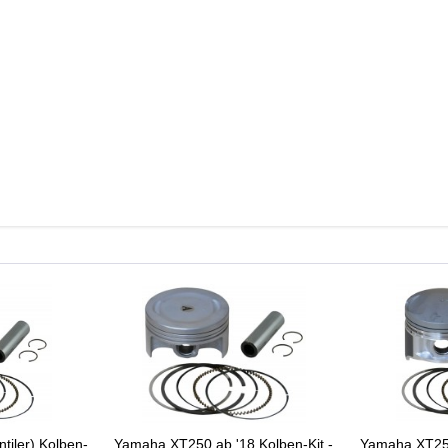
de
eichszwecken.
tiler) Kolben-
Yamaha XT250 ab '18 Kolben-Kit -
Yamaha XT250 