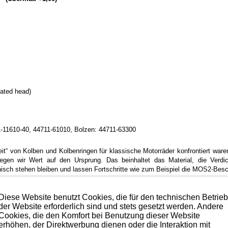
ated head)
1-11610-40, 44711-61010, Bolzen: 44711-63300
keit“ von Kolben und Kolbenringen für klassische Motorräder konfrontiert wa
legen wir Wert auf den Ursprung. Das beinhaltet das Material, die Verd
nisch stehen bleiben und lassen Fortschritte wie zum Beispiel die MOS2-Beschic
ne minimale Gewichtstoleranz verwogen auf unterhalb von 0,2 Gramm.
Diese Website benutzt Cookies, die für den technischen Betrie
der Website erforderlich sind und stets gesetzt werden. Andere
iel (durch die MOS2-Beschichtung möglich) ergibt sich damit die bestmög
Cookies, die den Komfort bei Benutzung dieser Website
erhöhen, der Direktwerbung dienen oder die Interaktion mit