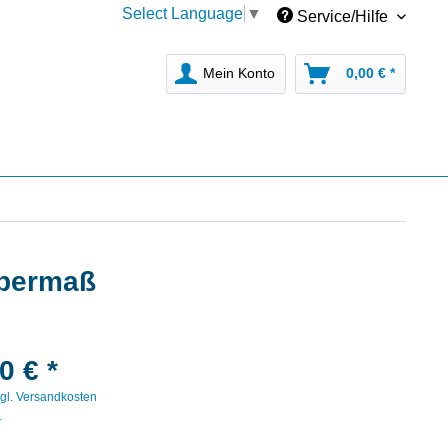
Select Language
▼
Service/Hilfe
Mein Konto
0,00 € *
Übermaß
0 € *
gl. Versandkosten
r