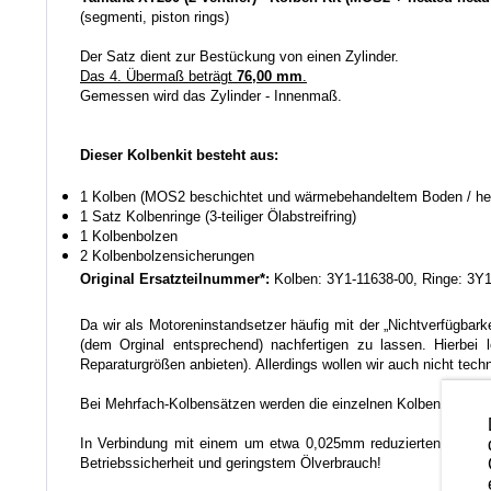
(segmenti, piston rings)
Der Satz dient zur Bestückung von einen Zylinder.
Das 4. Übermaß beträgt
76,00 mm
.
Gemessen wird das Zylinder - Innenmaß.
Dieser Kolbenkit besteht aus:
1 Kolben (MOS2 beschichtet und wärmebehandeltem Boden / he
1 Satz Kolbenringe (3-teiliger Ölabstreifring)
1 Kolbenbolzen
2 Kolbenbolzensicherungen
Original Ersatzteilnummer*:
Kolben: 3Y1-11638-00, Ringe: 3Y
Da wir als Motoreninstandsetzer häufig mit der „Nichtverfügbar
(dem Orginal entsprechend) nachfertigen zu lassen. Hierbei 
Reparaturgrößen anbieten). Allerdings wollen wir auch nicht tech
Bei Mehrfach-Kolbensätzen werden die einzelnen Kolben auf ei
In Verbindung mit einem um etwa 0,025mm reduzierten Einbausp
Betriebssicherheit und geringstem Ölverbrauch!