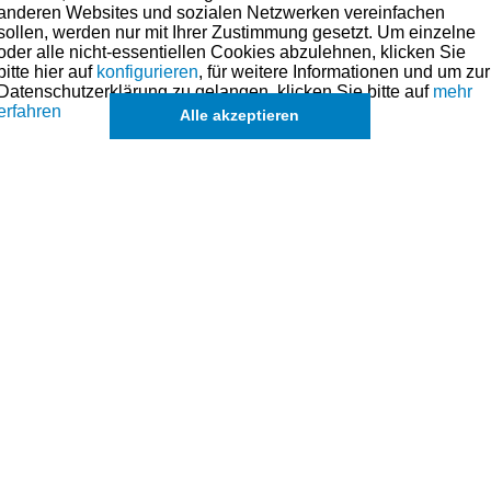
anderen Websites und sozialen Netzwerken vereinfachen
auch Ölen als Schmierstoffverbesserer und für Notlaufeigenschaften beig
sollen, werden nur mit Ihrer Zustimmung gesetzt. Um einzelne
oder alle nicht-essentiellen Cookies abzulehnen, klicken Sie
ese Art der Beschichtung auch in der Serie bei qualitätsbewussten Herst
bitte hier auf
konfigurieren
, für weitere Informationen und um zur
Datenschutzerklärung zu gelangen, klicken Sie bitte auf
mehr
 werden. Hier muss man jedoch mit einem Preis von ca. 40 Euro pro Stück r
erfahren
Alle akzeptieren
ische Beständigkeit des Kolbens. Der Kolben selbst nimmt weniger Wärme auf
enden wir immer (wenn nicht anders angegeben) 3-teilige Ölabstreifringe
fmerksamkeit, die man bei der Montage im Vergleich zu 1-teiligen Ölabstre
Stöße der beiden Abstreifringe des 3-teiligen Ölabstreifringes um 180 Grad v
ntwortlich ist. Der dritte Ring ist ein sogenannter Spreizring welcher die Vor
ustellen übernehmen wir das Bohren und Honen der Zylinder – in Verbindung 
aße für dieses Modell sind (falls vorhanden) in der übergeordneten Kate
können in Ausnahmefällen auch
einzelne Ringe u. Kolben
angefragt wer
hnik