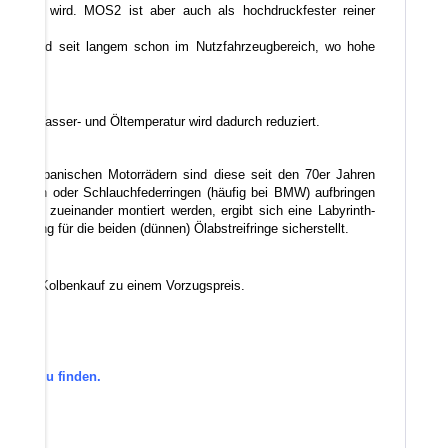
emischt wird. MOS2 ist aber auch als hochdruckfester reiner
ellern und seit langem schon im Nutzfahrzeugbereich, wo hohe
echnen.
, die Wasser- und Öltemperatur wird dadurch reduziert.
. Bei japanischen Motorrädern sind diese seit den 70er Jahren
ifringen oder Schlauchfederringen (häufig bei BMW) aufbringen
erdreht zueinander montiert werden, ergibt sich eine Labyrinth-
spannung für die beiden (dünnen) Ölabstreifringe sicherstellt.
mit dem Kolbenkauf zu einem Vorzugspreis.
gorie zu finden.
den.