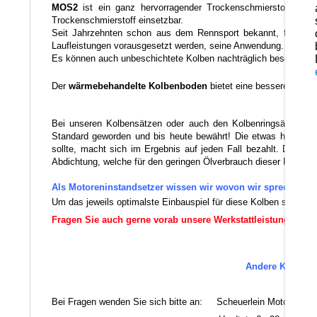
MOS2
ist ein ganz hervorragender Trockenschmierstoff der 
Trockenschmierstoff einsetzbar.
Seit Jahrzehnten schon aus dem Rennsport bekannt, findet di
Laufleistungen vorausgesetzt werden, seine Anwendung.
Es können auch unbeschichtete Kolben nachträglich beschichtet
Der
wärmebehandelte Kolbenboden
bietet eine bessere therm
Bei unseren Kolbensätzen oder auch den Kolbenringsätzen verw
Standard geworden und bis heute bewährt! Die etwas höhere Au
sollte, macht sich im Ergebnis auf jeden Fall bezahlt. Da die 
Abdichtung, welche für den geringen Ölverbrauch dieser Ringe vera
Als Motoreninstandsetzer wissen wir wovon wir sprechen.
Um das jeweils optimalste Einbauspiel für diese Kolben sicherz
Fragen Sie auch gerne vorab unsere Werkstattleistungen an!
Andere Kolben-M
Es 
Bei Fragen wenden Sie sich bitte an: Scheuerlein Motorentec