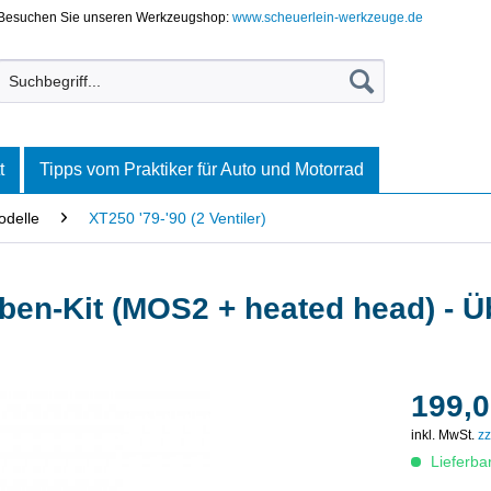
Besuchen Sie unseren Werkzeugshop:
www.scheuerlein-werkzeuge.de
t
Tipps vom Praktiker für Auto und Motorrad
delle
XT250 '79-'90 (2 Ventiler)
lben-Kit (MOS2 + heated head) - 
199,0
inkl. MwSt.
zz
Lieferba